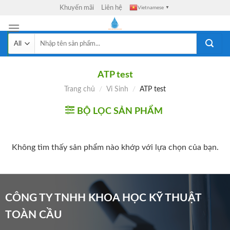
Skip
Khuyến mãi
Liên hệ
Vietnamese
▼
to
content
Tìm
kiếm:
ATP test
Trang chủ
/
Vi Sinh
/
ATP test
BỘ LỌC SẢN PHẨM
Không tìm thấy sản phẩm nào khớp với lựa chọn của bạn.
CÔNG TY TNHH KHOA HỌC KỸ THUẬT
TOÀN CẦU