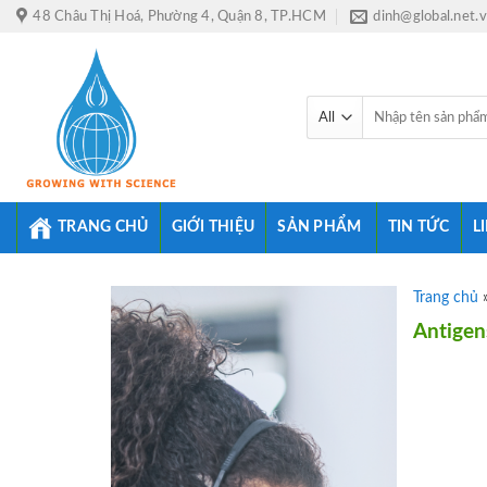
Skip
48 Châu Thị Hoá, Phường 4, Quận 8, TP.HCM
dinh@global.net.
to
content
Tìm
kiếm:
TRANG CHỦ
GIỚI THIỆU
SẢN PHẨM
TIN TỨC
L
Trang chủ
Antigen