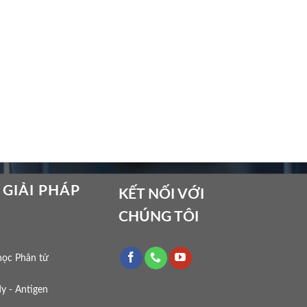
 GIẢI PHÁP
KẾT NỐI VỚI
CHÚNG TÔI
học Phân tử
y - Antigen