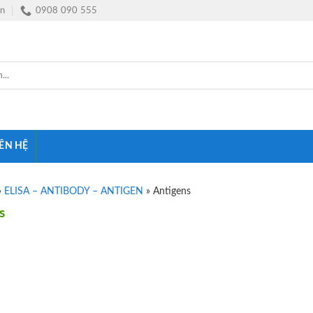
vn
0908 090 555
IÊN HỆ
»
ELISA – ANTIBODY – ANTIGEN
»
Antigens
s