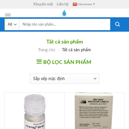
Skip
Khuyến mãi
Liên hệ
Vietnamese
▼
to
content
Tìm
kiếm:
Tất cả sản phẩm
Trang chủ
/
Tất cả sản phẩm
BỘ LỌC SẢN PHẨM