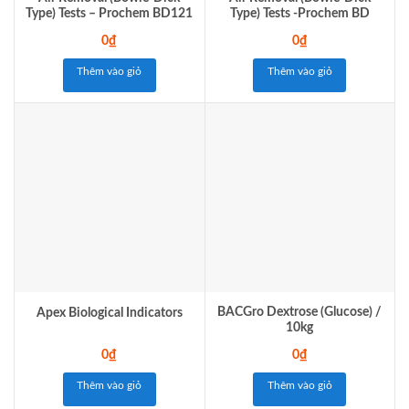
Type) Tests – Prochem BD121
Type) Tests -Prochem BD
0
₫
0
₫
Thêm vào giỏ
Thêm vào giỏ
BACGro Dextrose (Glucose) /
Apex Biological Indicators
10kg
0
₫
0
₫
Thêm vào giỏ
Thêm vào giỏ