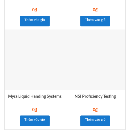
0
₫
0
₫
Thêm vào giỏ
Thêm vào giỏ
Myra Liquid Handing Systems
NSI Proficiency Testing
0
₫
0
₫
Thêm vào giỏ
Thêm vào giỏ