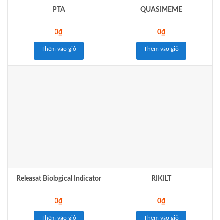
PTA
QUASIMEME
0
₫
0
₫
Thêm vào giỏ
Thêm vào giỏ
Releasat Biological Indicator
RIKILT
0
₫
0
₫
Thêm vào giỏ
Thêm vào giỏ