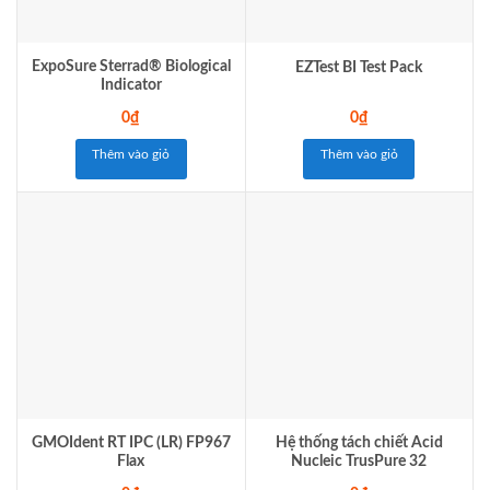
ExpoSure Sterrad® Biological
EZTest BI Test Pack
Indicator
0
₫
0
₫
Thêm vào giỏ
Thêm vào giỏ
GMOIdent RT IPC (LR) FP967
Hệ thống tách chiết Acid
Flax
Nucleic TrusPure 32