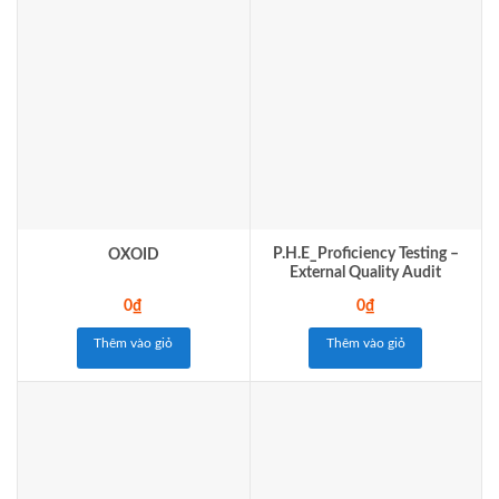
P.H.E_Proficiency Testing –
OXOID
External Quality Audit
0
₫
0
₫
Thêm vào giỏ
Thêm vào giỏ