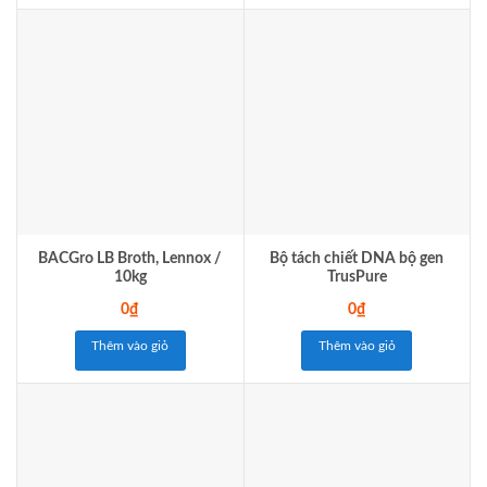
BACGro LB Broth, Lennox /
Bộ tách chiết DNA bộ gen
10kg
TrusPure
0
₫
0
₫
Thêm vào giỏ
Thêm vào giỏ