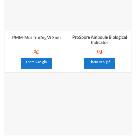
ProSpore Ampoule Biological
PMM-Môi Trường Vi Sinh
Indicator
0
₫
0
₫
Thêm vào giỏ
Thêm vào giỏ