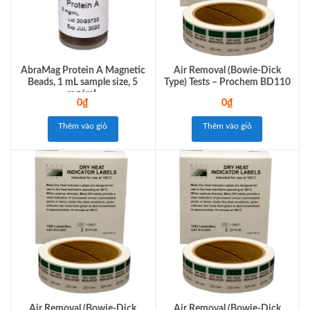
AbraMag Protein A Magnetic
Air Removal (Bowie-Dick
Beads, 1 mL sample size, 5
Type) Tests – Prochem BD110
mg/mL
0
₫
0
₫
Thêm vào giỏ
Thêm vào giỏ
Air Removal (Bowie-Dick
Air Removal (Bowie-Dick