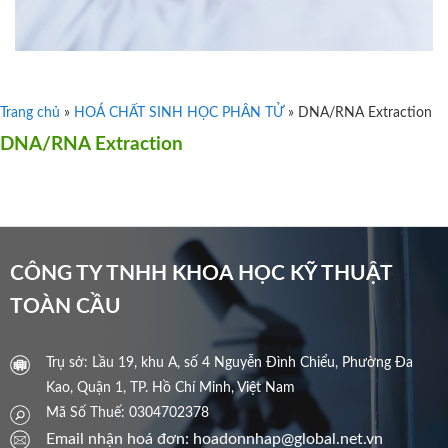
Trang chủ
»
HOÁ CHẤT SINH HỌC PHÂN TỬ
»
DNA/RNA Extraction
DNA/RNA Extraction
CÔNG TY TNHH KHOA HỌC KỸ THUẬT
TOÀN CẦU
Trụ sở: Lầu 19, khu A, số 4 Nguyễn Đình Chiểu, Phường Đa
Kao, Quận 1, TP. Hồ Chí Minh, Việt Nam
Mã Số Thuế: 0304702378
Email nhận hoá đơn: hoadonnhap@global.net.vn