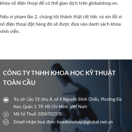
khóa số điện thoại để có thể giao dịch trên globalshop.vn.
Nếu vi phạm lần 2, chúng tôi thành thật rất tiếc và xin lỗi vì
số điện thoại đặt hàng đó sẽ được đưa vào danh sách khóa
vĩnh viễn.
CÔNG TY TNHH KHOA HỌC KỸ THUẬT
TOÀN CẦU
Trụ sở: Lầu 19, khu A, số 4 Nguyễn Đình Chiểu, Phường Đa
Kao, Quận 1, TP. Hồ Chí Minh, Việt Nam
Mã Số Thuế: 0304702378
Email nhận hoá đơn: hoadonnhap@global.net.vn