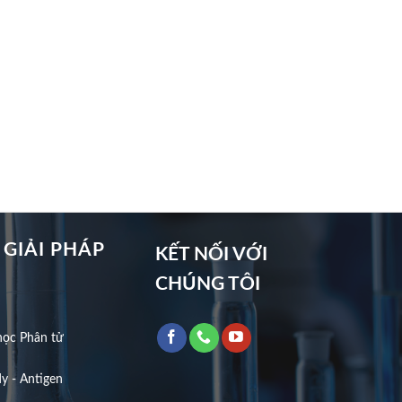
 GIẢI PHÁP
KẾT NỐI VỚI
CHÚNG TÔI
học Phân tử
y - Antigen