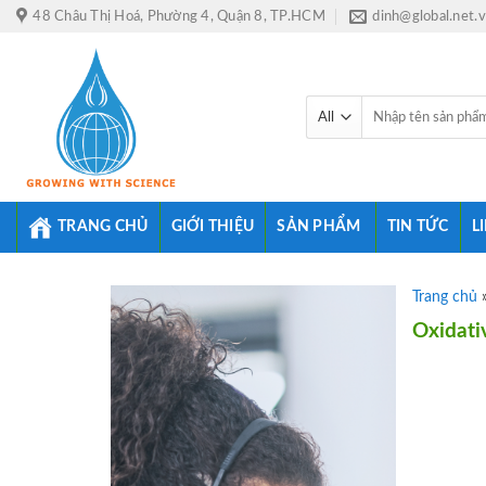
Skip
48 Châu Thị Hoá, Phường 4, Quận 8, TP.HCM
dinh@global.net.
to
content
Tìm
kiếm:
TRANG CHỦ
GIỚI THIỆU
SẢN PHẨM
TIN TỨC
L
Trang chủ
Oxidativ