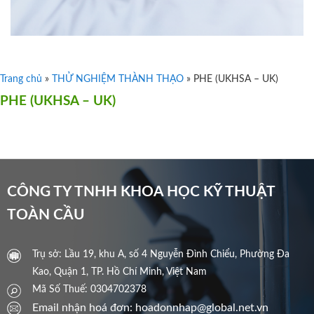
Trang chủ
»
THỬ NGHIỆM THÀNH THẠO
»
PHE (UKHSA – UK)
PHE (UKHSA – UK)
CÔNG TY TNHH KHOA HỌC KỸ THUẬT
TOÀN CẦU
Trụ sở: Lầu 19, khu A, số 4 Nguyễn Đình Chiểu, Phường Đa
Kao, Quận 1, TP. Hồ Chí Minh, Việt Nam
Mã Số Thuế: 0304702378
Email nhận hoá đơn: hoadonnhap@global.net.vn