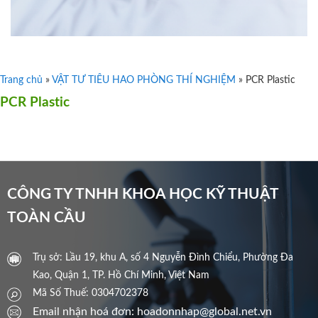
Trang chủ
»
VẬT TƯ TIÊU HAO PHÒNG THÍ NGHIỆM
»
PCR Plastic
PCR Plastic
CÔNG TY TNHH KHOA HỌC KỸ THUẬT
TOÀN CẦU
Trụ sở: Lầu 19, khu A, số 4 Nguyễn Đình Chiểu, Phường Đa
Kao, Quận 1, TP. Hồ Chí Minh, Việt Nam
Mã Số Thuế: 0304702378
Email nhận hoá đơn: hoadonnhap@global.net.vn