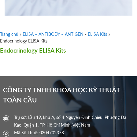
Trang chủ
»
ELISA – ANTIBODY – ANTIGEN
»
ELISA Kits
»
Endocrinology ELISA Kits
Endocrinology ELISA Kits
CÔNG TY TNHH KHOA HỌC KỸ THUẬT
TOÀN CẦU
Trụ sở: Lầu 19, khu A, số 4 Nguyễn Đình Chiểu, Phường Đa
Kao, Quận 1, TP. Hồ Chí Minh, Việt Nam
Mã Số Thuế: 0304702378