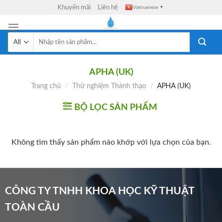
Skip
Khuyến mãi
Liên hệ
Vietnamese
▼
to
content
Tìm
kiếm:
APHA (UK)
Trang chủ
/
Thử nghiệm Thành thạo
/
APHA (UK)
BỘ LỌC SẢN PHẨM
Không tìm thấy sản phẩm nào khớp với lựa chọn của bạn.
CÔNG TY TNHH KHOA HỌC KỸ THUẬT
TOÀN CẦU