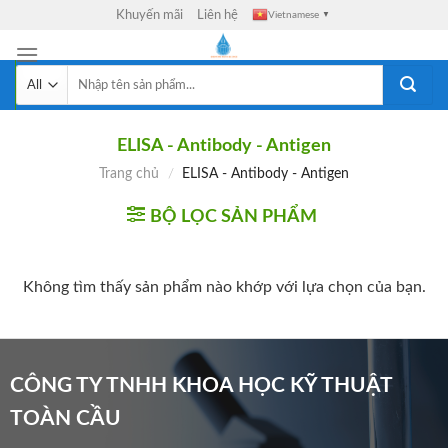
Skip
Khuyến mãi
Liên hệ
Vietnamese
▼
to
content
Tìm
kiếm:
ELISA - Antibody - Antigen
Trang chủ
/
ELISA - Antibody - Antigen
BỘ LỌC SẢN PHẨM
Không tìm thấy sản phẩm nào khớp với lựa chọn của bạn.
CÔNG TY TNHH KHOA HỌC KỸ THUẬT
TOÀN CẦU