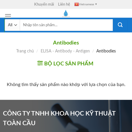
Skip
Khuyến mãi
Liên hệ
Vietnamese
▼
to
content
Tìm
kiếm:
Antibodies
Trang chủ
/
ELISA - Antibody - Antigen
/
Antibodies
BỘ LỌC SẢN PHẨM
Không tìm thấy sản phẩm nào khớp với lựa chọn của bạn.
CÔNG TY TNHH KHOA HỌC KỸ THUẬT
TOÀN CẦU