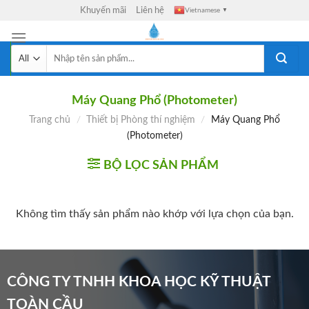
Skip
Khuyến mãi
Liên hệ
Vietnamese
▼
to
content
Tìm
kiếm:
Máy Quang Phổ (Photometer)
Trang chủ
/
Thiết bị Phòng thí nghiệm
/
Máy Quang Phổ
(Photometer)
BỘ LỌC SẢN PHẨM
Không tìm thấy sản phẩm nào khớp với lựa chọn của bạn.
CÔNG TY TNHH KHOA HỌC KỸ THUẬT
TOÀN CẦU